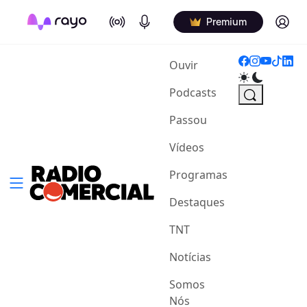
On Air
Podcasts
Log in
Premium
(current)
Ouvir
Podcasts
Passou
Vídeos
Programas
Destaques
TNT
Notícias
Somos
Nós