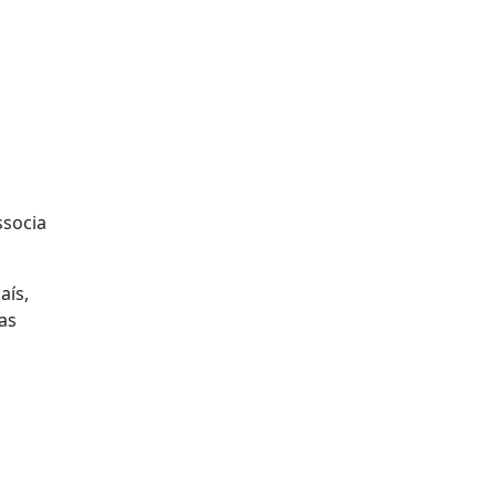
ssocia
aís,
as