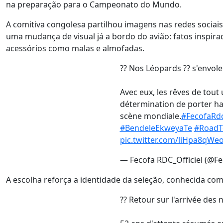
na preparação para o Campeonato do Mundo.
A comitiva congolesa partilhou imagens nas redes sociais
uma mudança de visual já a bordo do avião: fatos inspi
acessórios como malas e almofadas.
?? Nos Léopards ?? s'envolen
Avec eux, les rêves de tout 
détermination de porter ha
scène mondiale.
#FecofaRd
#BendeleEkweyaTe
#RoadT
pic.twitter.com/liHpa8qWe
— Fecofa RDC_Officiel (@F
A escolha reforça a identidade da seleção, conhecida com
?? Retour sur l'arrivée des 