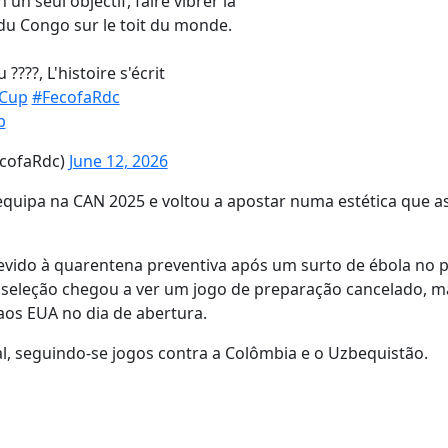
un seul objectif, faire vibrer la
u Congo sur le toit du monde.
???, L'histoire s'écrit
Cup
#FecofaRdc
p
ecofaRdc)
June 12, 2026
a equipa na CAN 2025 e voltou a apostar numa estética que a
evido à quarentena preventiva após um surto de ébola no p
 seleção chegou a ver um jogo de preparação cancelado, m
aos EUA no dia de abertura.
al, seguindo-se jogos contra a Colômbia e o Uzbequistão.