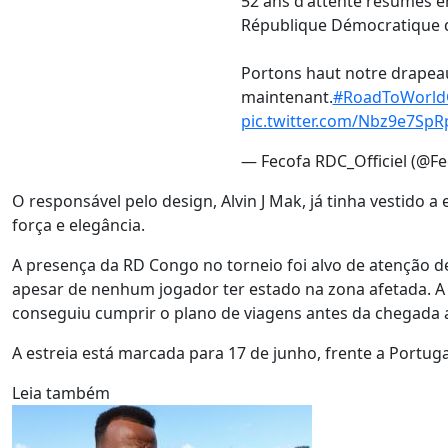
52 ans d'attente résumés en 
République Démocratique d
Portons haut notre drapeau ?
maintenant.
#RoadToWorld
pic.twitter.com/Nbz9e7SpR
— Fecofa RDC_Officiel (@F
O responsável pelo design, Alvin J Mak, já tinha vestido 
força e elegância.
A presença da RD Congo no torneio foi alvo de atenção d
apesar de nenhum jogador ter estado na zona afetada. A
conseguiu cumprir o plano de viagens antes da chegada 
A estreia está marcada para 17 de junho, frente a Portug
Leia também