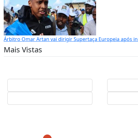
Árbitro Omar Artan vai dirigir Supertaça Europeia após i
Mais Vistas