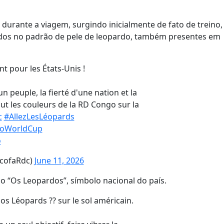
 durante a viagem, surgindo inicialmente de fato de treino,
rados no padrão de pele de leopardo, também presentes em
t pour les États-Unis !
un peuple, la fierté d'une nation et la
ut les couleurs de la RD Congo sur la
c
#AllezLesLéopards
oWorldCup
o
ecofaRdc)
June 11, 2026
o “Os Leopardos”, símbolo nacional do país.
nos Léopards ?? sur le sol américain.