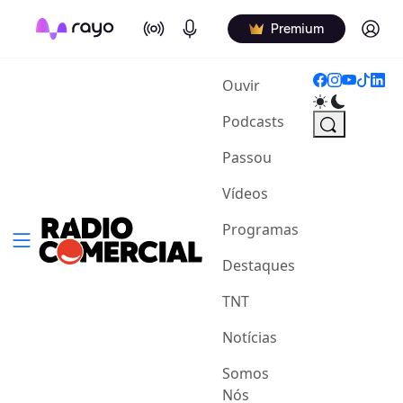
On Air
Podcasts
Log in
Premium
(current)
Ouvir
Podcasts
Passou
Vídeos
Programas
Destaques
TNT
Notícias
Somos
Nós