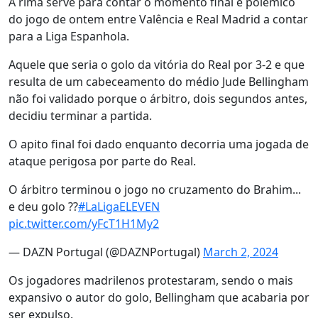
A rima serve para contar o momento final e polémico
do jogo de ontem entre Valência e Real Madrid a contar
para a Liga Espanhola.
Aquele que seria o golo da vitória do Real por 3-2 e que
resulta de um cabeceamento do médio Jude Bellingham
não foi validado porque o árbitro, dois segundos antes,
decidiu terminar a partida.
O apito final foi dado enquanto decorria uma jogada de
ataque perigosa por parte do Real.
O árbitro terminou o jogo no cruzamento do Brahim...
e deu golo ??
#LaLigaELEVEN
pic.twitter.com/yFcT1H1My2
— DAZN Portugal (@DAZNPortugal)
March 2, 2024
Os jogadores madrilenos protestaram, sendo o mais
expansivo o autor do golo, Bellingham que acabaria por
ser expulso.