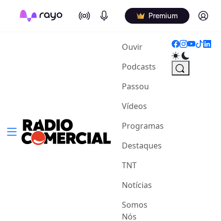
On Air
Podcasts
Log in
Premium
(current)
Ouvir
Podcasts
Passou
Vídeos
Programas
Destaques
TNT
Notícias
Somos
Nós