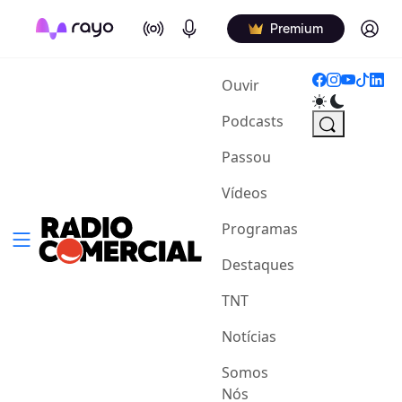
On Air
Podcasts
Log in
Premium
(current)
Ouvir
Podcasts
Passou
Vídeos
Programas
Destaques
TNT
Notícias
Somos
Nós