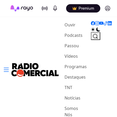
On Air
Podcasts
Log in
Premium
(current)
Ouvir
Podcasts
Passou
Vídeos
Programas
Destaques
TNT
Notícias
Somos
Nós