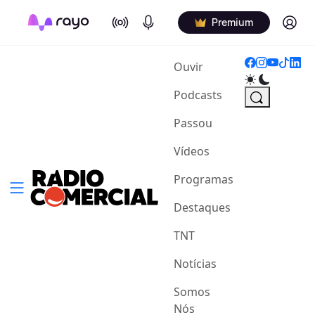
On Air
Podcasts
Log in
Premium
(current)
Ouvir
Podcasts
Passou
Vídeos
Programas
Destaques
TNT
Notícias
Somos
Nós