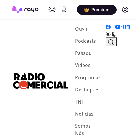
On Air
Podcasts
Log in
Premium
(current)
Ouvir
Podcasts
Passou
Vídeos
Programas
Destaques
TNT
Notícias
Somos
Nós