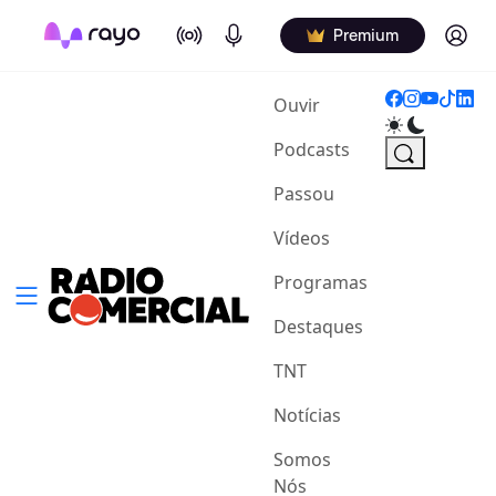
On Air
Podcasts
Log in
Premium
(current)
Ouvir
Podcasts
Passou
Vídeos
Programas
Destaques
TNT
Notícias
Somos
Nós