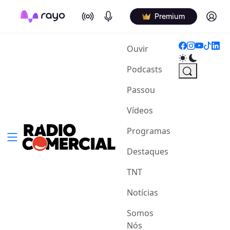
On Air
Podcasts
Log in
Premium
(current)
Ouvir
Podcasts
Passou
Vídeos
Programas
Destaques
TNT
Notícias
Somos
Nós