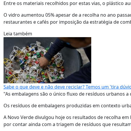
Entre os materiais recolhidos por estas vias, o plástico
O vidro aumentou 05% apesar de a recolha no ano passad
restaurantes e cafés por imposição da estratégia de comb
Leia também
Sabe o que deve e não deve reciclar? Temos um 'tira dúvi
"As embalagens são o único fluxo de resíduos urbanos a 
Os resíduos de embalagens produzidas em contexto urban
A Novo Verde divulgou hoje os resultados de recolha em 
por contar ainda com a triagem de resíduos que resultam