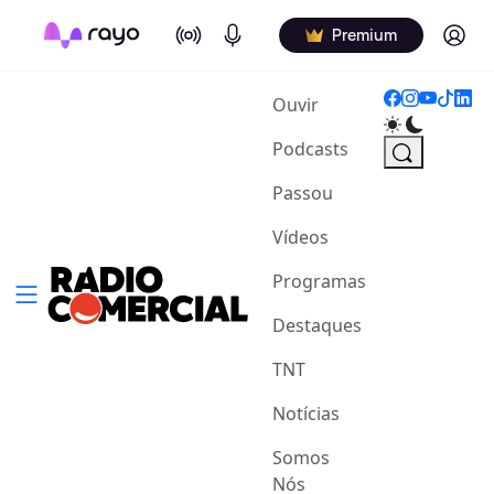
On Air
Podcasts
Log in
Premium
(current)
Ouvir
Podcasts
Passou
Vídeos
Programas
Destaques
TNT
Notícias
Somos
Nós