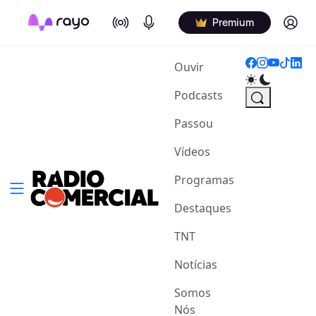
On Air
Podcasts
Log in
Premium
(current)
Ouvir
Podcasts
Passou
Vídeos
Programas
Destaques
TNT
Notícias
Somos
Nós