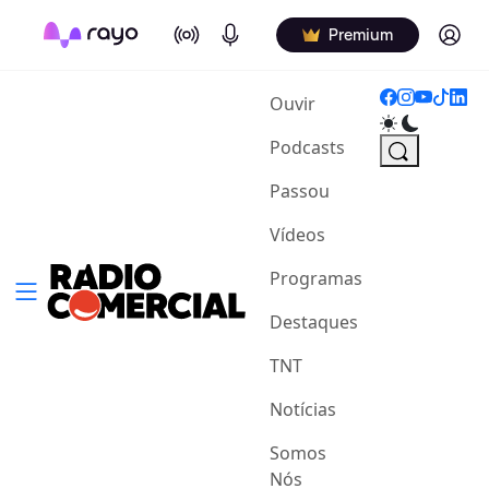
On Air
Podcasts
Log in
Premium
(current)
Ouvir
Podcasts
Passou
Vídeos
Programas
Destaques
TNT
Notícias
Somos
Nós