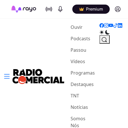
On Air
Podcasts
Log in
Premium
(current)
Ouvir
Podcasts
Passou
Vídeos
Programas
Destaques
TNT
Notícias
Somos
Nós