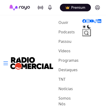
On Air
Podcasts
Log in
Premium
(current)
Ouvir
Podcasts
Passou
Vídeos
Programas
Destaques
TNT
Notícias
Somos
Nós