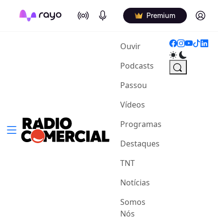
On Air
Podcasts
Log in
Premium
(current)
Ouvir
Podcasts
Passou
Vídeos
Programas
Destaques
TNT
Notícias
Somos
Nós