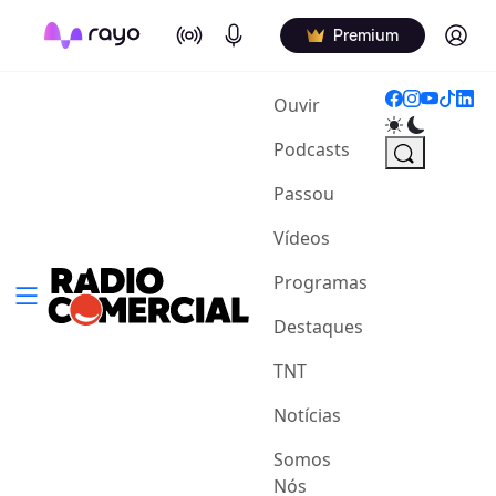
On Air
Podcasts
Log in
Premium
(current)
Ouvir
Podcasts
Passou
Vídeos
Programas
Destaques
TNT
Notícias
Somos
Nós