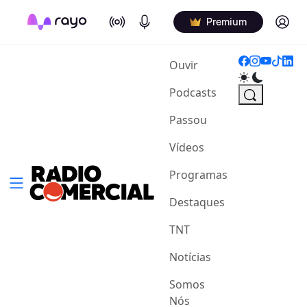
On Air
Podcasts
Log in
Premium
(current)
Ouvir
Podcasts
Passou
Vídeos
Programas
Destaques
TNT
Notícias
Somos
Nós