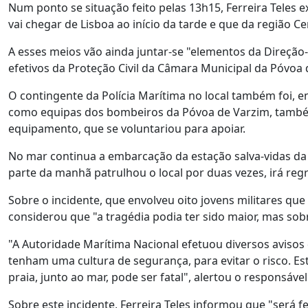
Num ponto se situação feito pelas 13h15, Ferreira Teles 
vai chegar de Lisboa ao início da tarde e que da região 
A esses meios vão ainda juntar-se "elementos da Direçã
efetivos da Proteção Civil da Câmara Municipal da Póvoa 
O contingente da Polícia Marítima no local também foi, en
como equipas dos bombeiros da Póvoa de Varzim, tamb
equipamento, que se voluntariou para apoiar.
No mar continua a embarcação da estação salva-vidas da
parte da manhã patrulhou o local por duas vezes, irá reg
Sobre o incidente, que envolveu oito jovens militares qu
considerou que "a tragédia podia ter sido maior, mas sob
"A Autoridade Marítima Nacional efetuou diversos avisos 
tenham uma cultura de segurança, para evitar o risco. E
praia, junto ao mar, pode ser fatal", alertou o responsáve
Sobre este incidente, Ferreira Teles informou que "será 