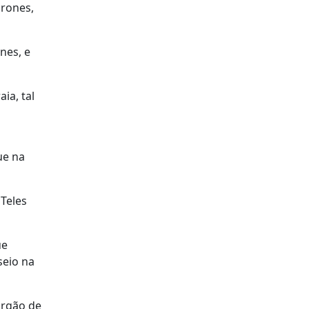
drones,
nes, e
ia, tal
ue na
 Teles
ue
seio na
órgão de