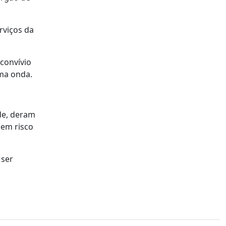
rviços da
convívio
uma onda.
de, deram
 em risco
 ser