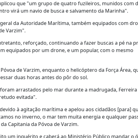
explicou que "um grupo de quatro fuzileiros, munidos com 
Centro virá um navio de busca e salvamento da Marinha".
o-geral da Autoridade Marítima, também equipados com dro
de Varzim".
tretanto, reforçado, continuando a fazer buscas a pé na pra
ém equipados por um drone, e um popular, com o mesmo
 Póvoa de Varzim, enquanto o helicóptero da Força Área, q
ressar duas horas antes do pôr do sol.
e foram arrastados pelo mar durante a madrugada, Ferreira
retudo evitada".
devido à agitação marítima e apelou aos cidadãos [para] q
stamos no inverno, o mar tem muita energia e qualquer pas
l da Capitania da Póvoa de Varzim.
feito um inquérito e caberá ao Ministério Público mandar o 