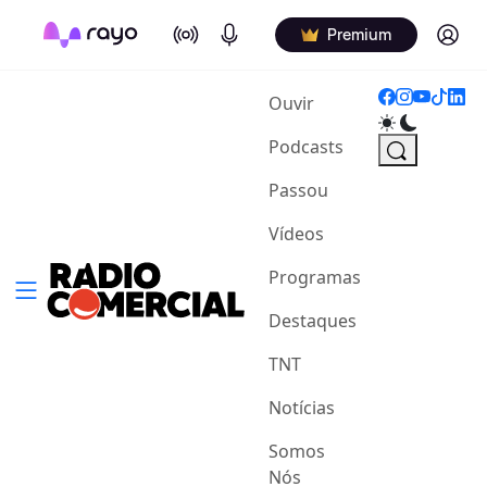
On Air
Podcasts
Log in
Premium
(current)
Ouvir
Podcasts
Passou
Vídeos
Programas
Destaques
TNT
Notícias
Somos
Nós