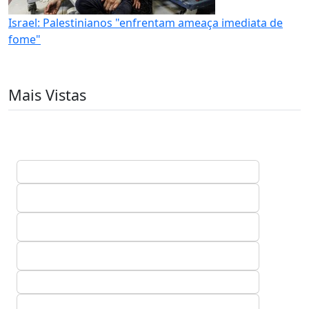
Israel: Palestinianos "enfrentam ameaça imediata de
fome"
Mais Vistas