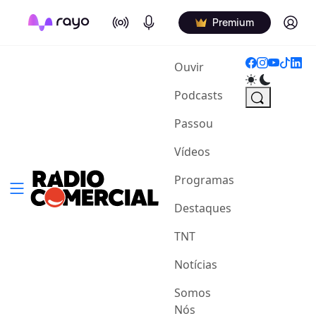
On Air
Podcasts
Log in
Premium
(current)
Ouvir
Podcasts
Passou
Vídeos
Programas
Destaques
TNT
Notícias
Somos
Nós