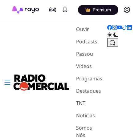
On Air
Podcasts
Log in
Premium
(current)
Ouvir
Podcasts
Passou
Vídeos
Programas
Destaques
TNT
Notícias
Somos
Nós