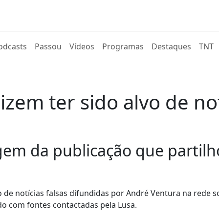
rent)
odcasts
Passou
Vídeos
Programas
Destaques
TNT
zem ter sido alvo de not
gem da publicação que partilh
 de notícias falsas difundidas por André Ventura na rede so
do com fontes contactadas pela Lusa.