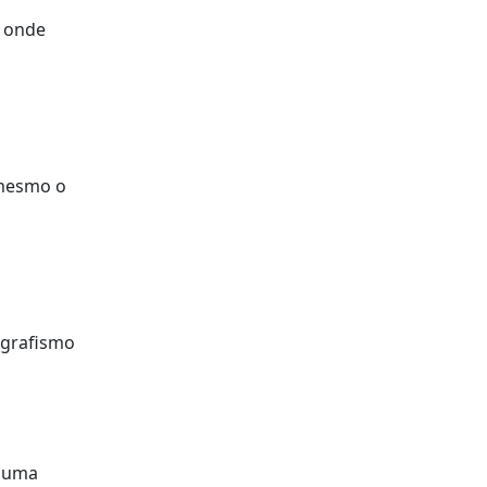
X onde
a
 mesmo o
 grafismo
lguma