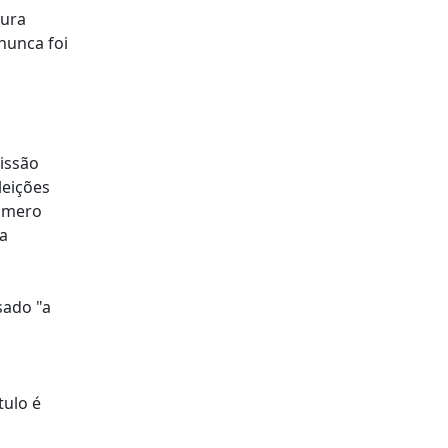
tura
nunca foi
issão
leições
número
 a
sado "a
tulo é