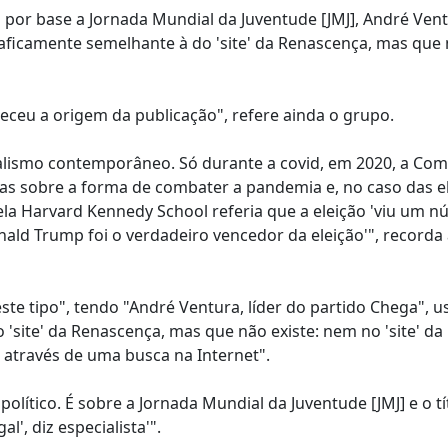
do por base a Jornada Mundial da Juventude [JMJ], André Ven
aficamente semelhante à do 'site' da Renascença, mas que 
ceu a origem da publicação", refere ainda o grupo.
nalismo contemporâneo. Só durante a covid, em 2020, a Com
sas sobre a forma de combater a pandemia e, no caso das e
a Harvard Kennedy School referia que a eleição 'viu um 
ald Trump foi o verdadeiro vencedor da eleição'", recorda
te tipo", tendo "André Ventura, líder do partido Chega", u
site' da Renascença, mas que não existe: nem no 'site' da
através de uma busca na Internet".
político. É sobre a Jornada Mundial da Juventude [JMJ] e o tí
l', diz especialista'".