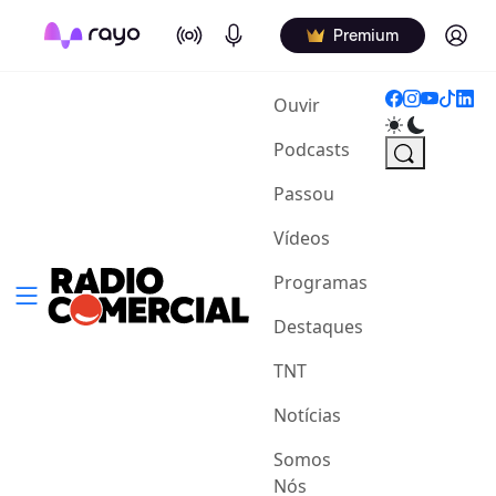
On Air
Podcasts
Log in
Premium
(current)
Ouvir
Podcasts
Passou
Vídeos
Programas
Destaques
TNT
Notícias
Somos
Nós