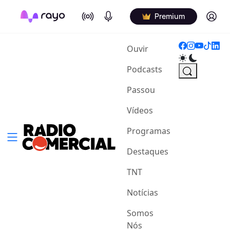
On Air
Podcasts
Log in
Premium
(current)
Ouvir
Podcasts
Passou
Vídeos
Programas
Destaques
TNT
Notícias
Somos
Nós