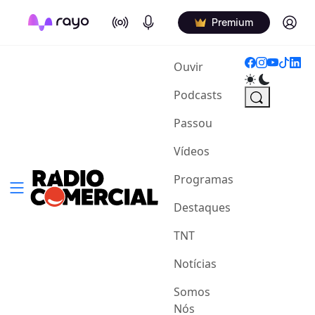
On Air
Podcasts
Log in
Premium
(current)
Ouvir
Podcasts
Passou
Vídeos
Programas
Destaques
TNT
Notícias
Somos
Nós