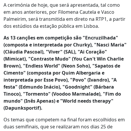
A cerimónia de hoje, que será apresentada, tal como
em anos anteriores, por Filomena Cautela e Vasco
Palmeirim, será transmitida em direto na RTP1, a partir
dos estúdios da estação pública em Lisboa.
As 13 canções em competição são "Encruzilhada"
(composta e interpretada por Churky), "Nasci Maria"
(Cláudia Pascoal), "Viver" (SAL), "Ai Coração"
(Mimicat), "Contraste Mudo" (You Can't Win Charlie
Brown), "Endless World" (Neon Soho), "Sapatos de
Cimento" (composta por Quim Albergaria e
interpretada por Esse Povo), "Povo" (Ivandro), "A
festa" (Edmundo Inácio), "Goodnight" (Bárbara
Tinoco), "Tormento" (Voodoo Marmalade), "Fim do
mundo" (Inês Apenas) e "World needs therapy"
(Dapunksportif).
Os temas que competem na final foram escolhidos em
duas semifinais, que se realizaram nos dias 25 de