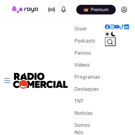
On Air
Podcasts
Log in
Premium
(current)
Ouvir
Podcasts
Passou
Vídeos
Programas
Destaques
TNT
Notícias
Somos
Nós