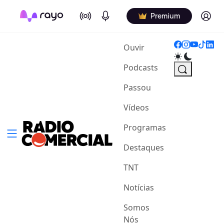
On Air
Podcasts
Log in
Premium
(current)
Ouvir
Podcasts
Passou
Vídeos
Programas
Destaques
TNT
Notícias
Somos
Nós