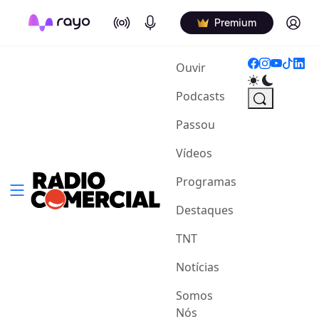
On Air
Podcasts
Log in
Premium
(current)
Ouvir
Podcasts
Passou
Vídeos
Programas
Destaques
TNT
Notícias
Somos
Nós