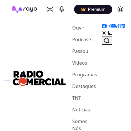
On Air
Podcasts
Log in
Premium
(current)
Ouvir
Podcasts
Passou
Vídeos
Programas
Destaques
TNT
Notícias
Somos
Nós