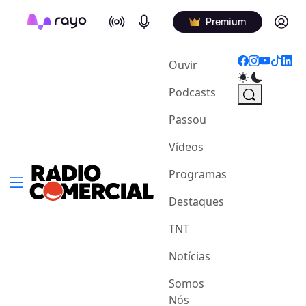
On Air
Podcasts
Log in
Premium
(current)
Ouvir
Podcasts
Passou
Vídeos
Programas
Destaques
TNT
Notícias
Somos
Nós