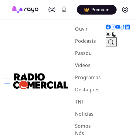
On Air
Podcasts
Log in
Premium
(current)
Ouvir
Podcasts
Passou
Vídeos
Programas
Destaques
TNT
Notícias
Somos
Nós