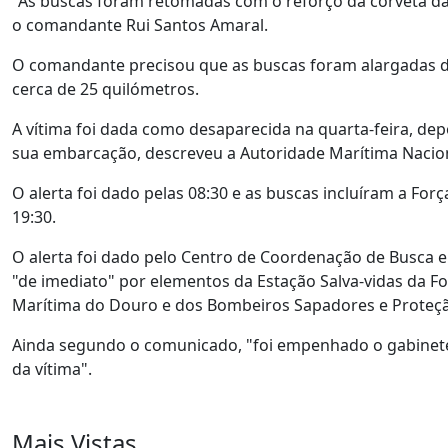
"As buscas foram retomadas com o reforço da corveta da
o comandante Rui Santos Amaral.
O comandante precisou que as buscas foram alargadas da 
cerca de 25 quilómetros.
A vítima foi dada como desaparecida na quarta-feira, de
sua embarcação, descreveu a Autoridade Marítima Nacio
O alerta foi dado pelas 08:30 e as buscas incluíram a Fo
19:30.
O alerta foi dado pelo Centro de Coordenação de Busca e
"de imediato" por elementos da Estação Salva-vidas da F
Marítima do Douro e dos Bombeiros Sapadores e Proteção 
Ainda segundo o comunicado, "foi empenhado o gabinete d
da vítima".
Mais Vistas