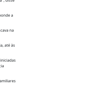
", disse
sponde a
scava na
a, até às
iniciadas
cia
amiliares