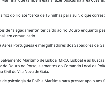
 Marinha, que também está a fazer buscas na área oceânica
foz do rio até "cerca de 15 milhas para sul", o que corre
pois de "alegadamente" ter caído ao rio Douro enquanto pe
nal, em comunicado.
rça Aérea Portuguesa e mergulhadores dos Sapadores de Gai
 Salvamento Marítimo de Lisboa (MRCC Lisboa) e as buscas 
oz do Douro no Porto, elementos do Comando Local da Polí
Civil de Vila Nova de Gaia.
e psicologia da Polícia Marítima para prestar apoio aos f