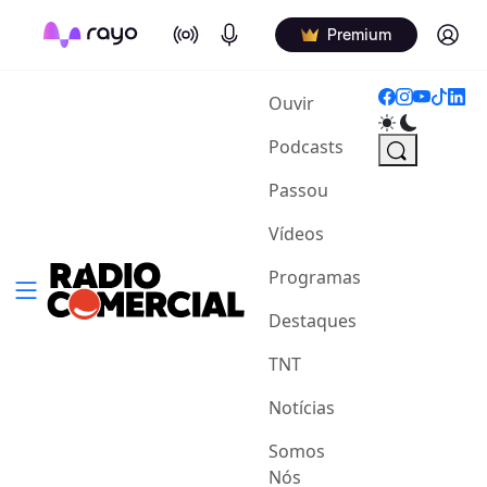
On Air
Podcasts
Log in
Premium
(current)
Ouvir
Podcasts
Passou
Vídeos
Programas
Destaques
TNT
Notícias
Somos
Nós