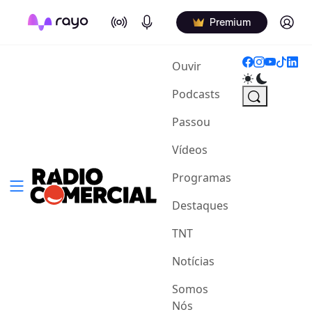
On Air
Podcasts
Log in
Premium
(current)
Ouvir
Podcasts
Passou
Vídeos
Programas
Destaques
TNT
Notícias
Somos
Nós