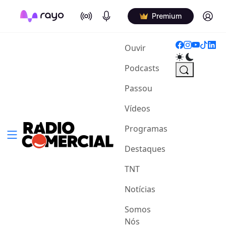
On Air
Podcasts
Log in
Premium
(current)
Ouvir
Podcasts
Passou
Vídeos
Programas
Destaques
TNT
Notícias
Somos
Nós