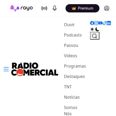
On Air
Podcasts
Log in
Premium
(current)
Ouvir
Podcasts
Passou
Vídeos
Programas
Destaques
TNT
Notícias
Somos
Nós