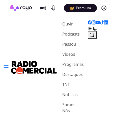
On Air
Podcasts
Log in
Premium
(current)
Ouvir
Podcasts
Passou
Vídeos
Programas
Destaques
TNT
Notícias
Somos
Nós