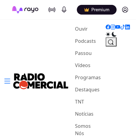
On Air
Podcasts
Log in
Premium
(current)
Ouvir
Podcasts
Passou
Vídeos
Programas
Destaques
TNT
Notícias
Somos
Nós