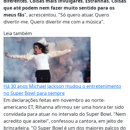
diferentes. Coisas mais invulgares. Estranhas. Coisas
que até podem nem fazer muito sentido para os
meus fãs
", acrescentou. "Só quero atuar. Quero
divertir-me. Quero divertir-me com a música".
Leia também
Há 30 anos Michael Jackson mudou o entretenimento
no Super Bowl para sempre
Em declarações feitas em novembro ao norte-
americano ET, Rihanna afirmou ser uma honra ter sido
convidada para atuar no intervalo do Super Bowl. "Nem
acredito que aceitei", confessou a cantora, em jeito de
brincadeira. "O Super Bowl é um dos maiores palcos do