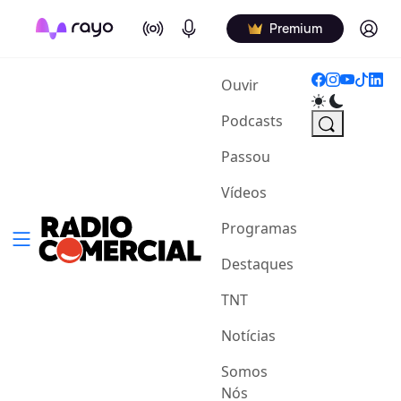
On Air
Podcasts
Log in
Premium
(current)
Ouvir
Podcasts
Passou
Vídeos
Programas
Destaques
TNT
Notícias
Somos
Nós