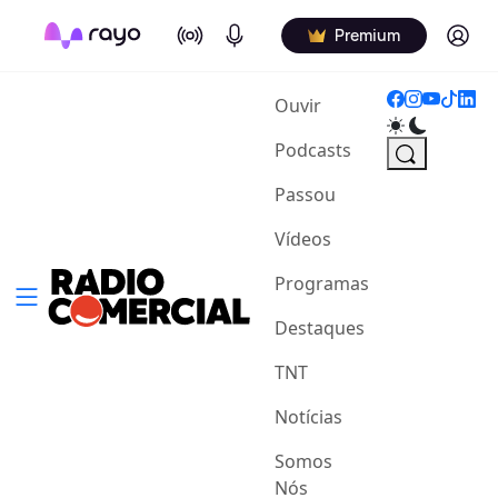
On Air
Podcasts
Log in
Premium
(current)
Ouvir
Podcasts
Passou
Vídeos
Programas
Destaques
TNT
Notícias
Somos
Nós