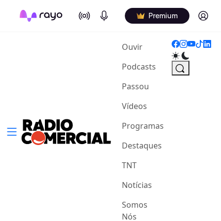
On Air
Podcasts
Log in
Premium
(current)
Ouvir
Podcasts
Passou
Vídeos
Programas
Destaques
TNT
Notícias
Somos
Nós