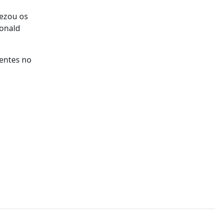
rezou os
Donald
sentes no