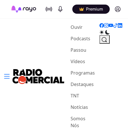
On Air
Podcasts
Log in
Premium
(current)
Ouvir
Podcasts
Passou
Vídeos
Programas
Destaques
TNT
Notícias
Somos
Nós