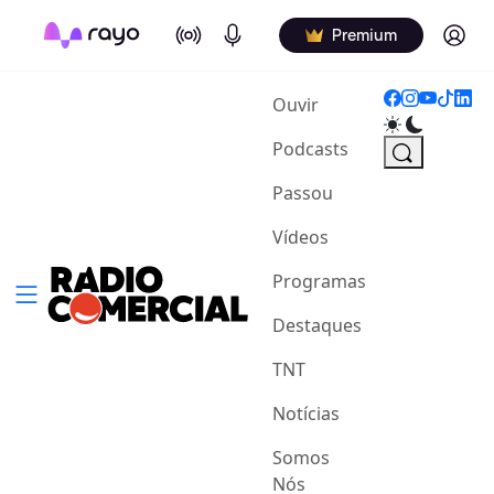
On Air
Podcasts
Log in
Premium
(current)
Ouvir
Podcasts
Passou
Vídeos
Programas
Destaques
TNT
Notícias
Somos
Nós