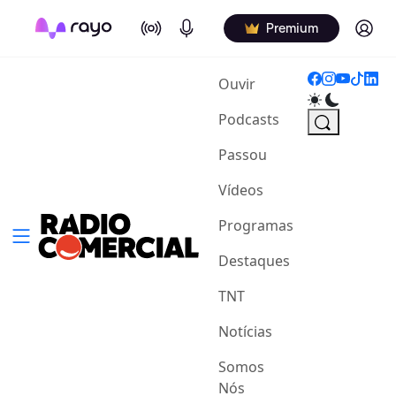
On Air
Podcasts
Log in
Premium
(current)
Ouvir
Podcasts
Passou
Vídeos
Programas
Destaques
TNT
Notícias
Somos
Nós