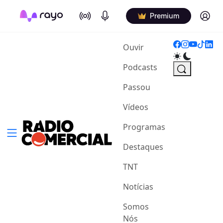
On Air
Podcasts
Log in
Premium
(current)
Ouvir
Podcasts
Passou
Vídeos
Programas
Destaques
TNT
Notícias
Somos
Nós