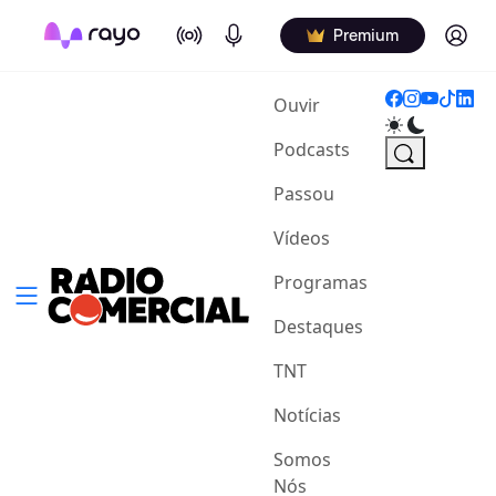
On Air
Podcasts
Log in
Premium
(current)
Ouvir
Podcasts
Passou
Vídeos
Programas
Destaques
TNT
Notícias
Somos
Nós