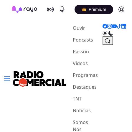
On Air
Podcasts
Log in
Premium
(current)
Ouvir
Podcasts
Passou
Vídeos
Programas
Destaques
TNT
Notícias
Somos
Nós